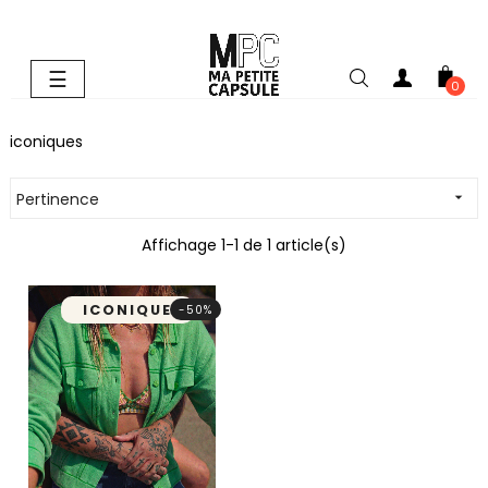
Basculer
☰
0
la
navigation
iconiques
Pertinence

Affichage 1-1 de 1 article(s)
ICONIQUE
-50%