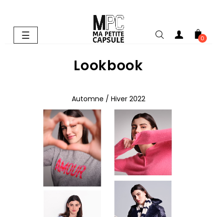
Basculer
☰
0
la
navigation
Lookbook
Automne / Hiver 2022